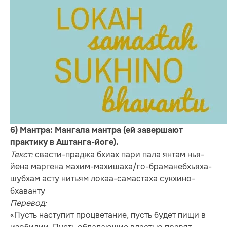
6) Мантра: Мангала мантра (ей завершают
практику в Аштанга-йоге).
Текст:
свасти-праджа бхиах пари пала янтам нья-
йена маргена махим-махишаха/го-браманебхьяха-
шубхам асту нитьям локаа-самастаха сукхино-
бхаванту
Перевод:
«Пусть наступит процветание, пусть будет пищи в