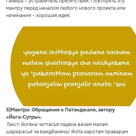
Ганеша – устранитель препятствий. Повторять эту
мантру перед началом любого нового проекта или
начинания – хорошая идея.
5)Мантра: Обращение к Патанджали, автору
«Йога-Сутры».
Текст:
йогена читтасья падена вачам малам
шарирасья ча ваидйакена/ йопа каротам праварам