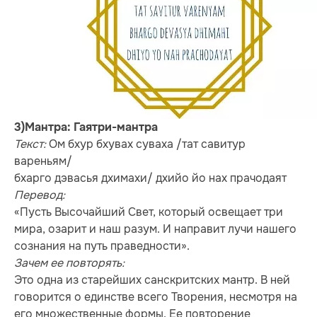
3)Мантра: Гаятри-мантра
Текст:
Ом бхур бхувах суваха /тат савитур
вареньям/
бхарго дэвасья дхимахи/ дхийо йо нах прачодаят
Перевод:
«Пусть Высочайший Свет, который освещает три
мира, озарит и наш разум. И направит лучи нашего
сознания на путь праведности».
Зачем ее повторять:
Это одна из старейших санскритских мантр. В ней
говорится о единстве всего Творения, несмотря на
его множественные формы. Ее повторение