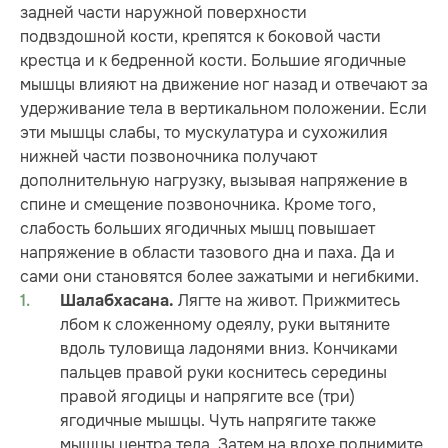
задней части наружной поверхности
подвздошной кости, крепятся к боковой части
крестца и к бедренной кости. Большие ягодичные
мышцы влияют на движение ног назад и отвечают за
удерживание тела в вертикальном положении. Если
эти мышцы слабы, то мускулатура и сухожилия
нижней части позвоночника получают
дополнительную нагрузку, вызывая напряжение в
спине и смещение позвоночника. Кроме того,
слабость больших ягодичных мышц повышает
напряжение в области тазового дна и паха. Да и
сами они становятся более зажатыми и негибкими.
Лягте на живот. Прижмитесь
Шалабхасана.
лбом к сложенному одеялу, руки вытяните
вдоль туловища ладонями вниз. Кончиками
пальцев правой руки коснитесь середины
правой ягодицы и напрягите все (три)
ягодичные мышцы. Чуть напрягите также
мышцы центра тела. Затем на вдохе поднимите