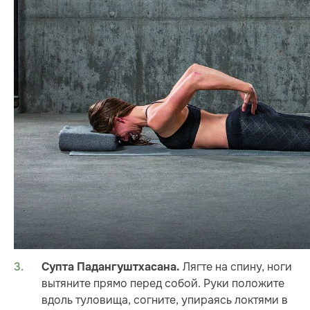
Лягте на спину, ноги
Супта Падангуштхасана.
вытяните прямо перед собой. Руки положите
вдоль туловища, согните, упираясь локтями в