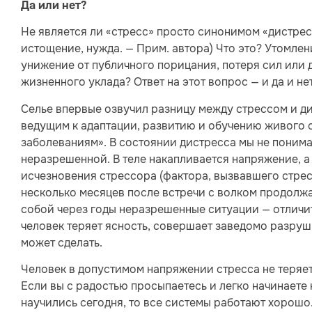
Да или нет?
Не является ли «стресс» просто синонимом «дистресса
истощение, нужда. — Прим. автора) Что это? Утомлен
унижение от публичного порицания, потеря сил или 
жизненного уклада? Ответ на этот вопрос — и да и нет
Селье впервые озвучил разницу между стрессом и д
ведущим к адаптации, развитию и обучению живого о
заболеваниям». В состоянии дистресса мы не понимае
неразрешенной. В теле накапливается напряжение, а
исчезновения стрессора (фактора, вызвавшего стресс
несколько месяцев после встречи с волком продолжа
собой через годы неразрешенные ситуации — отличи
человек теряет ясность, совершает заведомо разруши
может сделать.
Человек в допустимом напряжении стресса не теряет
Если вы с радостью просыпаетесь и легко начинаете 
научились сегодня, то все системы работают хорошо