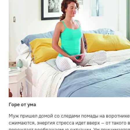
Горе от ума
Муж пришел домой со следами помады на воротнике. 
сжимаются, энергия стресса идет вверх — от такого 
порождает воображаемые ситуации. Ум принимается х