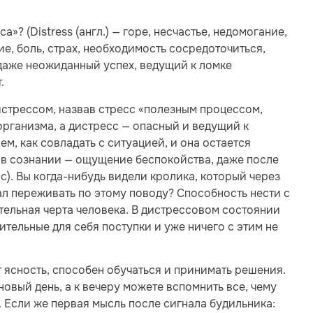
»? (Distress (англ.) — горе, несчастье, недомогание,
ие, боль, страх, необходимость сосредоточиться,
даже неожиданный успех, ведущий к ломке
.
истрессом, назвав стресс «полезным процессом,
рганизма, а дистресс — опасный и ведущий к
м, как совладать с ситуацией, и она остается
 в сознании — ощущение беспокойства, даже после
). Вы когда-нибудь видели кролика, который через
л переживать по этому поводу? Способность нести с
тельная черта человека. В дистрессовом состоянии
тельные для себя поступки и уже ничего с этим не
 ясность, способен обучаться и принимать решения.
новый день, а к вечеру можете вспомнить все, чему
. Если же первая мысль после сигнала будильника: