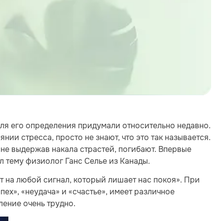
для его определения придумали относительно недавно.
нии стресса, просто не знают, что это так называется.
, не выдержав накала страстей, погибают. Впервые
ил тему физиолог Ганс Селье из Канады.
т на любой сигнал, который лишает нас покоя». При
спех», «неудача» и «счастье», имеет различное
ление очень трудно.