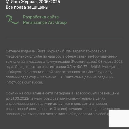
© Йога Журнал, 2005-2025
Все права защищены.
Разработка сайта
Renaissance Art Group
Сетевое издание «Йога Журнал «ЙОЖ» зарегистрировано в
Федеральной службе по надзору в сфере связи, информационных
технологий и массовых коммуникаций (Роскомнадзор) 03 марта 2023
года. Свидетельство о регистрации ЭЛ № ФС 77 – 84818. Учредитель
- Общество с ограниченной ответственностью «Йога Журнал»,
главный редактор – Марченко Т.В. Контактные данные редакции:
info@yogajournal.com.
Ссылки на социальные сети Instagram и Facebook были размещены
до 21.03.2022г. в некоторых статьях исключительно в целях
информирования о наличии аккаунтов в соц. сетях в период
разрешенной деятельности. Эта информация не предназначена для
пропаганды. Мы против экстремистской идеологии в любой форме.