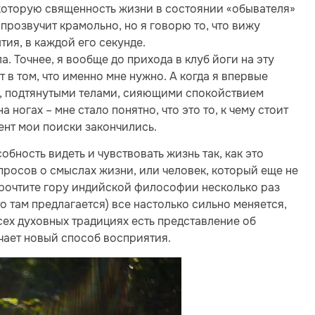
екоторую священность жизни в состоянии «обывателя»
 прозвучит крамольно, но я говорю то, что вижу
тия, в каждой его секунде.
а. Точнее, я вообще до прихода в клуб йоги на эту
ет в том, что именно мне нужно. А когда я впервые
и, подтянутыми телами, сияющими спокойствием
 ногах – мне стало понятно, что это то, к чему стоит
мент мои поиски закончились.
собность видеть и чувствовать жизнь так, как это
опросов о смыслах жизни, или человек, который еще не
 прочтите гору индийской философии несколько раз
о там предлагается) все настолько сильно меняется,
всех духовных традициях есть представление об
чает новый способ восприятия.