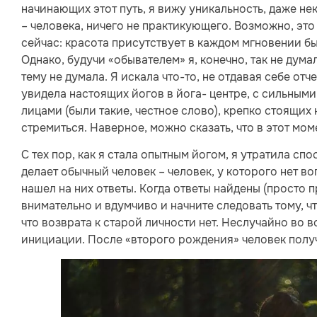
начинающих этот путь, я вижу уникальность, даже н
– человека, ничего не практикующего. Возможно, это
сейчас: красота присутствует в каждом мгновении бы
Однако, будучи «обывателем» я, конечно, так не думал
тему не думала. Я искала что-то, не отдавая себе отч
увидела настоящих йогов в йога- центре, с сильным
лицами (были такие, честное слово), крепко стоящих на
стремиться. Наверное, можно сказать, что в этот мо
С тех пор, как я стала опытным йогом, я утратила спо
делает обычный человек – человек, у которого нет в
нашел на них ответы. Когда ответы найдены (просто
внимательно и вдумчиво и начните следовать тому, чт
что возврата к старой личности нет. Неслучайно во 
инициации. После «второго рождения» человек полу