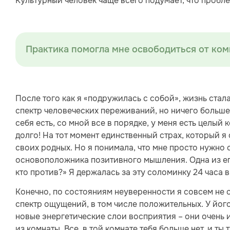
Культурный человек чаще всего подумает, что пробл
Практика помогла мне освободиться от ком
После того как я «подружилась с собой», жизнь ста
спектр человеческих переживаний, но ничего больше н
себя есть, со мной все в порядке, у меня есть целый
долго! На тот момент единственный страх, который я 
своих родных. Но я понимала, что мне просто нужно
основоположника позитивного мышления. Одна из его
кто против?» Я держалась за эту соломинку 24 часа в
Конечно, по состояниям неуверенности я совсем не 
спектр ощущений, в том числе положительных. У йог
новые энергетические слои восприятия – они очень и
из комнаты. Все, в той комнате тебя больше нет, и ты