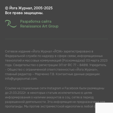
© Йога Журнал, 2005-2025
Все права защищены.
Разработка сайта
Renaissance Art Group
Сетевое издание «Йога Журнал «ЙОЖ» зарегистрировано в
Федеральной службе по надзору в сфере связи, информационных
технологий и массовых коммуникаций (Роскомнадзор) 03 марта 2023
года. Свидетельство о регистрации ЭЛ № ФС 77 – 84818. Учредитель
- Общество с ограниченной ответственностью «Йога Журнал»,
главный редактор – Марченко Т.В. Контактные данные редакции:
info@yogajournal.com.
Ссылки на социальные сети Instagram и Facebook были размещены
до 21.03.2022г. в некоторых статьях исключительно в целях
информирования о наличии аккаунтов в соц. сетях в период
разрешенной деятельности. Эта информация не предназначена для
пропаганды. Мы против экстремистской идеологии в любой форме.