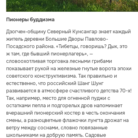
Пионеры буддизма
Дзогчен-общину Северный Кунсангар знает каждый
житель деревни Большие Дворы Павлово-
Посадского района. «Тибетцы, говоришь? Дык, это
ж там, где бывший пионерлагерь», —
словоохотливая торговка лесными грибами
показывает рукой на железные гнутые ворота эпохи
советского конструктивизма. Так правильно и
естественно, что российский Шанг Шунг
развивается в атмосфере счастливого детства 70-х!
Так, например, место для огненной пуджи с
остатками пепла и подгорелых дров напоминает
вчерашний пионерский костер в честь окончания
смены, а разноцветные флажочки лунгта дрожат на
ветру между соснами, словно повязанные
школьниками на добрую память. Садовые