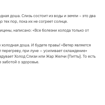
дная доша. Слизь состоит из воды и земли – это два
 тех пор, пока их не согреет солнце.
ицины, написано: «Все болезни холода только от
же холодная доша. И будете правы! «Ветер является
т перегреву, при луне — усиливает охлаждение»
здувает Холод Слизи или Жар Желчи (Питты). То есть
е заботой о здоровье.