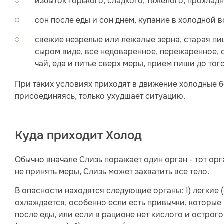
избыток горького, сладкого, тяжелого, прохлад
сон после еды и сон днем, купание в холодной 
свежие незрелые или лежалые зерна, старая пищ
сыром виде, все недоваренное, пережаренное, 
чай, еда и питье сверх меры, прием пиши до тог
При таких условиях приходят в движение холодные бо
присоединяясь, только ухудшает ситуацию.
Куда приходит Холод
Обычно вначале Слизь поражает один орган - тот орг
не принять меры, Слизь может захватить все тело.
В опасности находятся следующие органы: 1) легкие (а
охлаждается, особенно если есть привычки, которые
после еды, или если в рационе нет кислого и острого