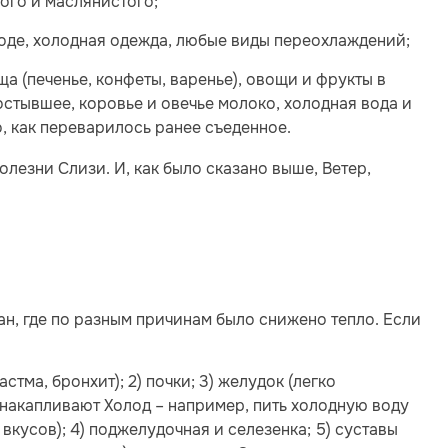
ного и маслянистого;
воде, холодная одежда, любые виды переохлаждений;
а (печенье, конфеты, варенье), овощи и фрукты в
остывшее, коровье и овечье молоко, холодная вода и
о, как переварилось ранее съеденное.
лезни Слизи. И, как было сказано выше, Ветер,
ан, где по разным причинам было снижено тепло. Если
стма, бронхит); 2) почки; 3) желудок (легко
 накапливают Холод – например, пить холодную воду
 вкусов); 4) поджелудочная и селезенка; 5) суставы