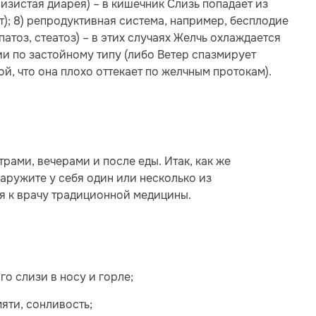
лизистая диарея) – в кишечник Слизь попадает из
т); 8) репродуктивная система, например, бесплодие
патоз, стеатоз) – в этих случаях Желчь охлаждается
ии по застойному типу (либо Ветер спазмирует
й, что она плохо оттекает по желчным протокам).
рами, вечерами и после еды. Итак, как же
аружите у себя один или несколько из
я к врачу традиционной медицины.
о слизи в носу и горле;
мяти, сонливость;