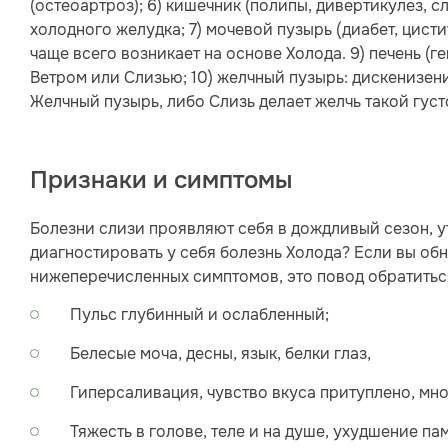
(остеоартроз); 6) кишечник (полипы, дивертикулез, с
холодного желудка; 7) мочевой пузырь (диабет, цисти
чаще всего возникает на основе Холода. 9) печень (ге
Ветром или Слизью; 10) желчный пузырь: дискенизен
Желчный пузырь, либо Слизь делает желчь такой густо
Признаки и симптомы
Болезни слизи проявляют себя в дождливый сезон, ут
диагностировать у себя болезнь Холода? Если вы обн
нижеперечисленных симптомов, это повод обратитьс
Пульс глубинный и ослабленный;
Белесые моча, десны, язык, белки глаз,
Гиперсаливация, чувство вкуса притуплено, мног
Тяжесть в голове, теле и на душе, ухудшение па