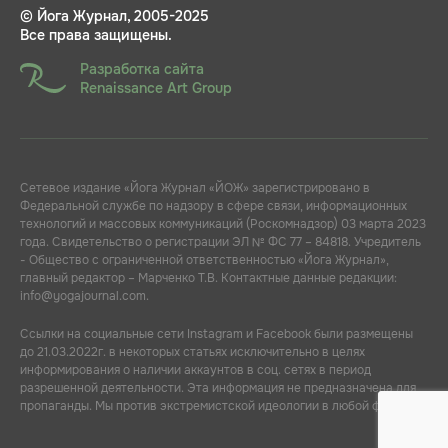
© Йога Журнал, 2005-2025
Все права защищены.
Разработка сайта
Renaissance Art Group
Сетевое издание «Йога Журнал «ЙОЖ» зарегистрировано в
Федеральной службе по надзору в сфере связи, информационных
технологий и массовых коммуникаций (Роскомнадзор) 03 марта 2023
года. Свидетельство о регистрации ЭЛ № ФС 77 – 84818. Учредитель
- Общество с ограниченной ответственностью «Йога Журнал»,
главный редактор – Марченко Т.В. Контактные данные редакции:
info@yogajournal.com.
Ссылки на социальные сети Instagram и Facebook были размещены
до 21.03.2022г. в некоторых статьях исключительно в целях
информирования о наличии аккаунтов в соц. сетях в период
разрешенной деятельности. Эта информация не предназначена для
пропаганды. Мы против экстремистской идеологии в любой форме.