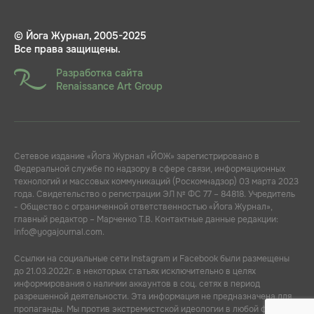
© Йога Журнал, 2005-2025
Все права защищены.
Разработка сайта
Renaissance Art Group
Сетевое издание «Йога Журнал «ЙОЖ» зарегистрировано в
Федеральной службе по надзору в сфере связи, информационных
технологий и массовых коммуникаций (Роскомнадзор) 03 марта 2023
года. Свидетельство о регистрации ЭЛ № ФС 77 – 84818. Учредитель
- Общество с ограниченной ответственностью «Йога Журнал»,
главный редактор – Марченко Т.В. Контактные данные редакции:
info@yogajournal.com.
Ссылки на социальные сети Instagram и Facebook были размещены
до 21.03.2022г. в некоторых статьях исключительно в целях
информирования о наличии аккаунтов в соц. сетях в период
разрешенной деятельности. Эта информация не предназначена для
пропаганды. Мы против экстремистской идеологии в любой форме.