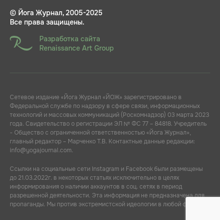
© Йога Журнал, 2005-2025
Все права защищены.
Разработка сайта
Renaissance Art Group
Сетевое издание «Йога Журнал «ЙОЖ» зарегистрировано в
Федеральной службе по надзору в сфере связи, информационных
технологий и массовых коммуникаций (Роскомнадзор) 03 марта 2023
года. Свидетельство о регистрации ЭЛ № ФС 77 – 84818. Учредитель
- Общество с ограниченной ответственностью «Йога Журнал»,
главный редактор – Марченко Т.В. Контактные данные редакции:
info@yogajournal.com.
Ссылки на социальные сети Instagram и Facebook были размещены
до 21.03.2022г. в некоторых статьях исключительно в целях
информирования о наличии аккаунтов в соц. сетях в период
разрешенной деятельности. Эта информация не предназначена для
пропаганды. Мы против экстремистской идеологии в любой форме.