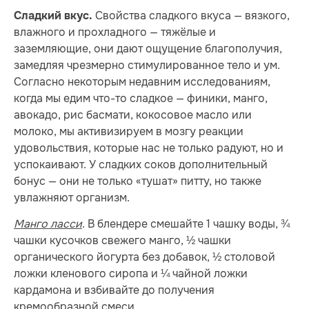
Свойства сладкого вкуса — вязкого,
Сладкий вкус.
влажного и прохладного — тяжёлые и
заземляющие, они дают ощущение благополучия,
замедляя чрезмерно стимулированное тело и ум.
Согласно некоторым недавним исследованиям,
когда мы едим что-то сладкое — финики, манго,
авокадо, рис басмати, кокосовое масло или
молоко, мы активизируем в мозгу реакции
удовольствия, которые нас не только радуют, но и
успокаивают. У сладких соков дополнительный
бонус — они не только «тушат» питту, но также
увлажняют организм.
Манго ласси
. В блендере смешайте 1 чашку воды, ¾
чашки кусочков свежего манго, ½ чашки
органического йогурта без добавок, ½ столовой
ложки кленового сиропа и ¼ чайной ложки
кардамона и взбивайте до получения
кремообразной смеси.