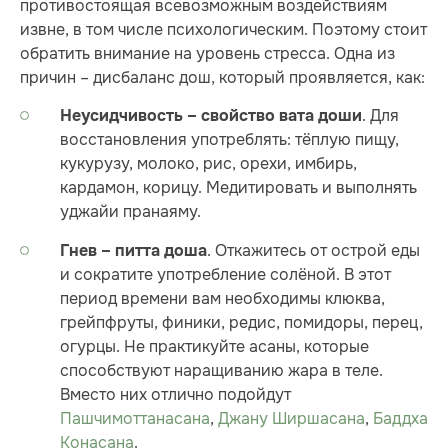
противостоящая всевозможным воздействиям
извне, в том числе психологическим. Поэтому стоит
обратить внимание на уровень стресса. Одна из
причин – дисбаланс дош, который проявляется, как:
. Для
Неусидчивость – свойство вата доши
восстановления употреблять: тёплую пищу,
кукурузу, молоко, рис, орехи, имбирь,
кардамон, корицу. Медитировать и выполнять
уджайи пранаяму.
. Откажитесь от острой еды
Гнев – питта доша
и сократите употребление солёной. В этот
период времени вам необходимы клюква,
грейпфруты, финики, редис, помидоры, перец,
огурцы. Не практикуйте асаны, которые
способствуют наращиванию жара в теле.
Вместо них отлично подойдут
Пашчимоттанасана
,
Джану Ширшасана
,
Баддха
Конасана
.