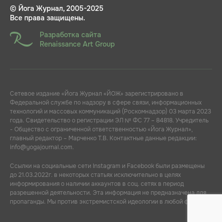
© Йога Журнал, 2005-2025
Все права защищены.
Разработка сайта
Renaissance Art Group
Сетевое издание «Йога Журнал «ЙОЖ» зарегистрировано в
Федеральной службе по надзору в сфере связи, информационных
технологий и массовых коммуникаций (Роскомнадзор) 03 марта 2023
года. Свидетельство о регистрации ЭЛ № ФС 77 – 84818. Учредитель
- Общество с ограниченной ответственностью «Йога Журнал»,
главный редактор – Марченко Т.В. Контактные данные редакции:
info@yogajournal.com.
Ссылки на социальные сети Instagram и Facebook были размещены
до 21.03.2022г. в некоторых статьях исключительно в целях
информирования о наличии аккаунтов в соц. сетях в период
разрешенной деятельности. Эта информация не предназначена для
пропаганды. Мы против экстремистской идеологии в любой форме.