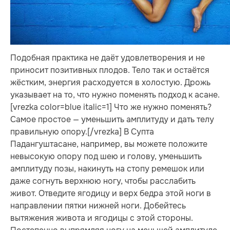
Подобная практика не даёт удовлетворения и не
приносит позитивных плодов. Тело так и остаётся
жёстким, энергия расходуется в холостую. Дрожь
указывает на то, что нужно поменять подход к асане.
[vrezka color=blue italic=1] Что же нужно поменять?
Самое простое — уменьшить амплитуду и дать телу
правильную опору.[/vrezka] В Супта
Падангуштасане, например, вы можете положите
невысокую опору под шею и голову, уменьшить
амплитуду позы, накинуть на стопу ремешок или
даже согнуть верхнюю ногу, чтобы расслабить
живот. Отведите ягодицу и верх бедра этой ноги в
направлении пятки нижней ноги. Добейтесь
вытяжения живота и ягодицы с этой стороны.