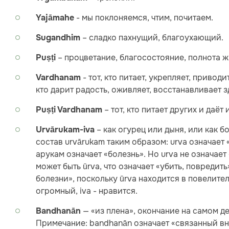
- мы поклоняемся, чтим, почитаем.
Yajāmahe
– сладко пахнущий, благоухающий.
Sugandhim
– процветание, благосостояние, полнота ж
Puṣṭi
- тот, кто питает, укрепляет, привод
Vardhanam
кто дарит радость, оживляет, восстанавливает 
– тот, кто питает других и даёт
Puṣṭi Vardhanam
– как огурец или дыня, или как 
Urvārukam-iva
состав urvārukam таким образом: urva означает
арукам означает «болезнь». Но urva не означае
может быть ūrva, что означает «убить, повредит
болезни», поскольку ūrva находится в повелите
огромный, iva - нравится.
— «из плена», окончание на самом дел
Bandhanān
Примечание: bandhanān означает «связанный вниз