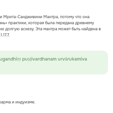
 или Мрита-Сандживини Мантра, потому что она
нь» практики, которая была передана древнему
ю долгую аскезу. Эта мантра может быть найдена в
.17.7.
ugandhiṃ puṣṭivardhanam urvārukamiva
харма и индуизме.