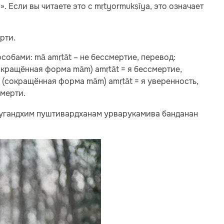
)». Если вы читаете это с mṛtyormukṣīya, это означает
рти.
обами: mā amṛtāt – не бессмертие, перевод:
сокращённая форма mām) amṛtāt = я бессмертие,
(сокращённая форма mām) amṛtāt = я уверенность,
смерти.
е сугандхим пуштивардханам урварукамива банданан