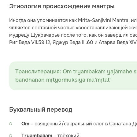
Этиология происхождения мантры
Иногда она упоминается как Mrita-Sanjivini Mantra,
является составной частью «восстанавливающей жиз
мудрецу Шукрачарье после того, как он завершил сво
Риг Веда VII.59.12, Яджур Веда III.60 и Атарва Веда XIV.1
Транслитерация: Om tryambakaṃ yajāmahe s
bandhanān mṛtyormukṣīya mā’mṛtāt’
Буквальный перевод
– священный/сакральный слог в Санатана Д
Om
– трёхокий.
Tryambakam