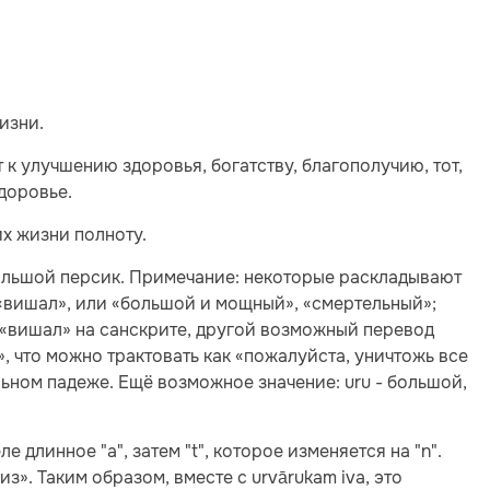
изни.
ит к улучшению здоровья, богатству, благополучию, тот,
здоровье.
 их жизни полноту.
большой персик. Примечание: некоторые раскладывают
 «вишал», или «большой и мощный», «смертельный»;
т «вишал» на санскрите, другой возможный перевод
ь», что можно трактовать как «пожалуйста, уничтожь все
льном падеже. Ещё возможное значение: uru - большой,
е длинное "a", затем "t", которое изменяется на "n".
». Таким образом, вместе с urvārukam iva, это