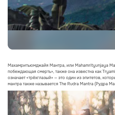
Махамритьюмджайя Мантра, или Mahamrityunjaya Mant
побеждающая смерть», также она известна как Tryam
означает «трёхглазый» — это один из эпитетов, кото
мантра также называется The Rudra Mantra (Рудра Ма