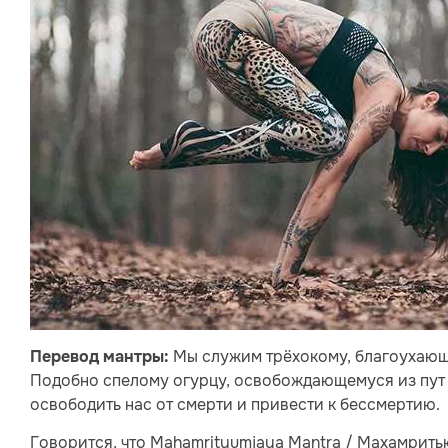
Мы служим трёхокому, благоухающ
Перевод мантры:
Подобно спелому огурцу, освобождающемуся из пут 
освободить нас от смерти и привести к бессмертию.
Говорится, что Mahamrityumjaya Mantra / Махамрит