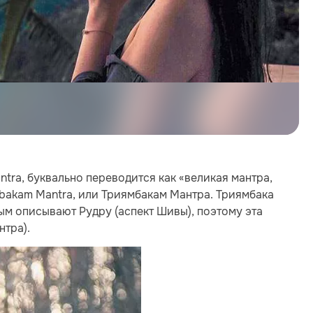
ra, буквально переводится как «великая мантра,
bakam Mantra, или Триямбакам Мантра. Триямбака
рым описывают Рудру (аспект Шивы), поэтому эта
нтра).