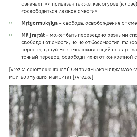
означает: «Я привязан так же, как огурец (к лозе
«освободиться из оков смерти».
– свобода, освобождение от сме
Mṛtyormukṣīya
– может быть переведено разными спос
Mā ∫ mṛtāt
свободен от смерти, но не от бессмертия. mā (
перевод: даруй мне омолаживающий нектар. mā 
точный перевод: освободи меня от конкретной 
[vrezka color=blue italic=1] Ом триямбакам яджамах
мритьормукшия мамритат [/vrezka]