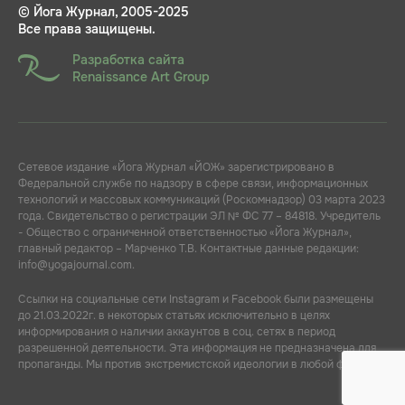
© Йога Журнал, 2005-2025
Все права защищены.
Разработка сайта
Renaissance Art Group
Сетевое издание «Йога Журнал «ЙОЖ» зарегистрировано в
Федеральной службе по надзору в сфере связи, информационных
технологий и массовых коммуникаций (Роскомнадзор) 03 марта 2023
года. Свидетельство о регистрации ЭЛ № ФС 77 – 84818. Учредитель
- Общество с ограниченной ответственностью «Йога Журнал»,
главный редактор – Марченко Т.В. Контактные данные редакции:
info@yogajournal.com.
Ссылки на социальные сети Instagram и Facebook были размещены
до 21.03.2022г. в некоторых статьях исключительно в целях
информирования о наличии аккаунтов в соц. сетях в период
разрешенной деятельности. Эта информация не предназначена для
пропаганды. Мы против экстремистской идеологии в любой форме.