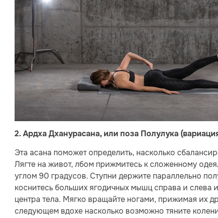
2. Ардха Дханурасана, или поза Полулука (вариаци
Эта асана поможет определить, насколько сбаланси
Лягте на живот, лбом прижмитесь к сложенному одеял
углом 90 градусов. Ступни держите параллельно пол
коснитесь больших ягодичных мышц справа и слева и
центра тела. Мягко вращайте ногами, прижимая их др
следующем вдохе насколько возможно тяните колени 