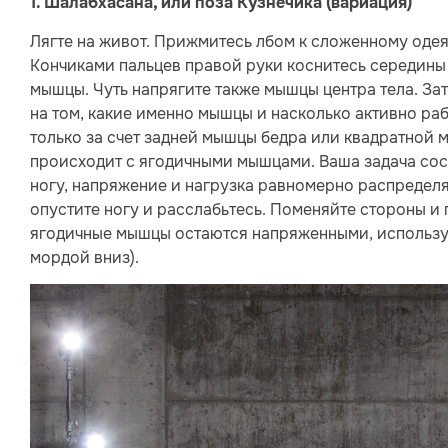
1. Шалабхасана, или поза Кузнечика (вариация)
Лягте на живот. Прижмитесь лбом к сложенному одея
Кончиками пальцев правой руки коснитесь середины 
мышцы. Чуть напрягите также мышцы центра тела. За
на том, какие именно мышцы и насколько активно раб
только за счет задней мышцы бедра или квадратной 
происходит с ягодичными мышцами. Ваша задача состо
ногу, напряжение и нагрузка равномерно распредел
опустите ногу и расслабьтесь. Поменяйте стороны и 
ягодичные мышцы остаются напряженными, используй
мордой вниз).