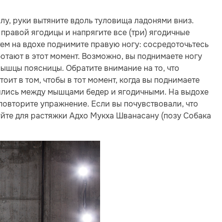
лу, руки вытяните вдоль туловища ладонями вниз.
правой ягодицы и напрягите все (три) ягодичные
тем на вдохе поднимите правую ногу: сосредоточьтесь
отают в этот момент. Возможно, вы поднимаете ногу
мышцы поясницы. Обратите внимание на то, что
ит в том, чтобы в тот момент, когда вы поднимаете
ялись между мышцами бедер и ягодичными. На выдохе
повторите упражнение. Если вы почувствовали, что
те для растяжки Адхо Мукха Шванасану (позу Собака