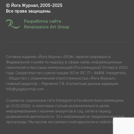
© Йога Журнал, 2005-2025
Все права защищены.
Разработка сайта
Renaissance Art Group
Сетевое издание «Йога Журнал «ЙОЖ» зарегистрировано в
Федеральной службе по надзору в сфере связи, информационных
технологий и массовых коммуникаций (Роскомнадзор) 03 марта 2023
года. Свидетельство о регистрации ЭЛ № ФС 77 – 84818. Учредитель
- Общество с ограниченной ответственностью «Йога Журнал»,
главный редактор – Марченко Т.В. Контактные данные редакции:
info@yogajournal.com.
Ссылки на социальные сети Instagram и Facebook были размещены
до 21.03.2022г. в некоторых статьях исключительно в целях
информирования о наличии аккаунтов в соц. сетях в период
разрешенной деятельности. Эта информация не предназначена для
пропаганды. Мы против экстремистской идеологии в любой форме.