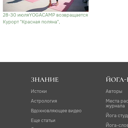
28-30 июля
YOGACAMP возвращается
Курорт "Красная поляна",
ЗНАНИЕ
ЙОГА-
Истоки
Авторы
Астрология
Места ра
журнала
Вдохновляющее видео
Йога сту
Еще статьи
Йога-сло