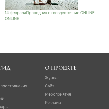
14 февраля
Проводник в гвоздестояние ONLINE
ONLINE
ГИД
О ПРОЕКТЕ
Журнал
спространения
Сайт
Мероприятия
дии
Реклама
варь